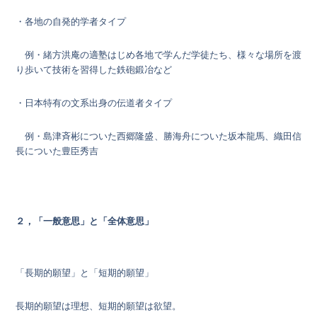
・各地の自発的学者タイプ
例・緒方洪庵の適塾はじめ各地で学んだ学徒たち、様々な場所を渡
り歩いて技術を習得した鉄砲鍛冶など
・日本特有の文系出身の伝道者タイプ
例・島津斉彬についた西郷隆盛、勝海舟についた坂本龍馬、織田信
長についた豊臣秀吉
２，「一般意思」と「全体意思」
「長期的願望」と「短期的願望」
長期的願望は理想、短期的願望は欲望。