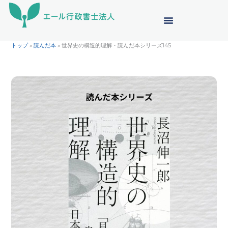
内
容
を
ス
トップ
»
読んだ本
»
世界史の構造的理解・読んだ本シリーズ145
キ
ッ
プ