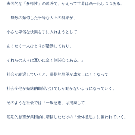
表面的な「多様性」の連呼で、かえって世界は画一化しつつある。
「無数の類似した平等な人々の群衆が、
小さな卑俗な快楽を手に入れようとして
あくせく一人ひとりが活動しており、
それらの人々は互いに全く無関心である。」
社会が縮退していくと、長期的願望が成立しにくくなって
社会全他が短絡的願望だけでしか動かないようになっていく。
そのような社会では「一般意思」は消滅して、
短期的願望が集団的に増幅しただけの「全体意思」に覆われていく。