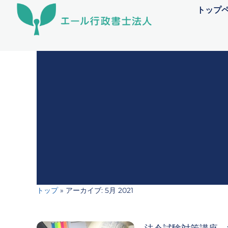
内
トップ
容
を
ス
キ
ッ
プ
トップ
»
アーカイブ: 5月 2021