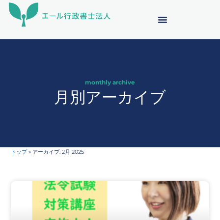
内
容
を
ス
キ
ッ
プ
monthly archive
月別アーカイブ
トップ
»
アーカイブ: 2月 2025