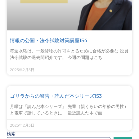
情報の公開・法令試験対策講座154
毎週水曜は、一般貨物の許可をとるために合格が必要な 役員
法令試験の過去問紹介です。 今週の問題はこち
2025年2月5日
ゴリラからの警告・読んだ本シリーズ153
月曜は『読んだ本シリーズ』 先輩（親くらいの年齢の男性）
と電車で話しているときに 「最近読んだ本で面
2025年2月3日
検索