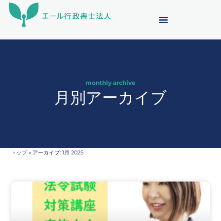
内
容
を
ス
キ
ッ
プ
monthly archive
月別アーカイブ
トップ
»
アーカイブ: 1月 2025