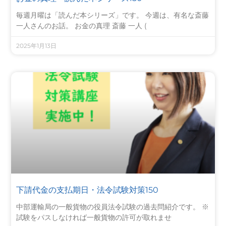
毎週月曜は「読んだ本シリーズ」です。 今週は、有名な斎藤
一人さんのお話。 お金の真理 斎藤 一人 (
2025年1月13日
下請代金の支払期日・法令試験対策150
中部運輸局の一般貨物の役員法令試験の過去問紹介です。 ※
試験をパスしなければ一般貨物の許可が取れませ