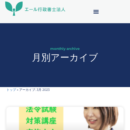
内
容
を
ス
キ
ッ
プ
monthly archive
月別アーカイブ
トップ
»
アーカイブ: 3月 2023
ペ
ペ
ー
ー
ジ
ジ