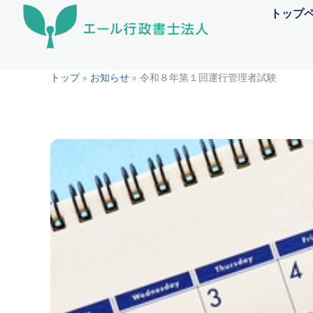
内
トップ
容
を
ス
トップ
»
お知らせ
»
令和８年第１回運行管理者試験
キ
ッ
プ