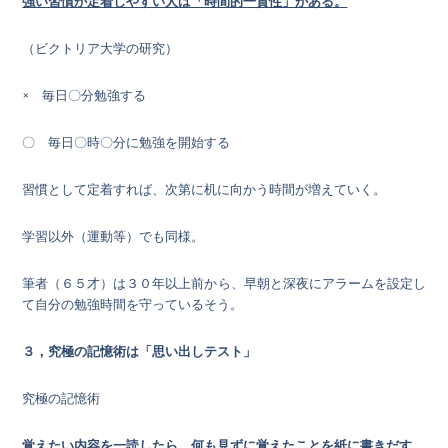
強い習慣が定着しやすい人は「時間的一貫性」がある。
（ビクトリア大学の研究）
× 毎日〇分勉強する
〇 毎日〇時〇分に勉強を開始する
習慣として定着すれば、次第に机に向かう時間が増えていく。
学習以外（運動等）でも同様。
筆者（６５才）は３０年以上前から、早朝と深夜にアラームを設定し
て自分の勉強時間を守っているそう。
３，究極の記憶術は「思い出しテスト」
究極の記憶術
覚えたい内容を一読したら、何も見ずに覚えたことを紙に書きだす。