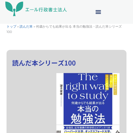
内
容
を
ス
トップ
»
読んだ本
»
何歳からでも結果が出る 本当の勉強法・読んだ本シリーズ
キ
100
ッ
プ