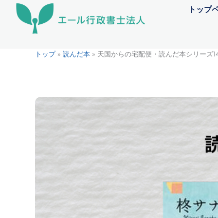
内
トップ
容
を
ス
トップ
»
読んだ本
»
天国からの宅配便・読んだ本シリーズ14
キ
ッ
プ