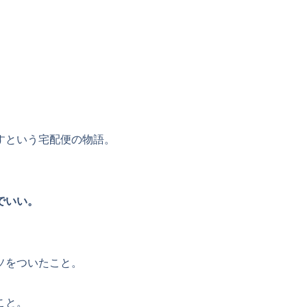
すという宅配便の物語。
でいい。
ソをついたこと。
こと。