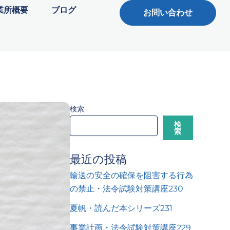
業所概要
ブログ
お問い合わせ
検索
検
索
最近の投稿
輸送の安全の確保を阻害する行為
の禁止・法令試験対策講座230
夏帆・読んだ本シリーズ231
事業計画・法令試験対策講座229