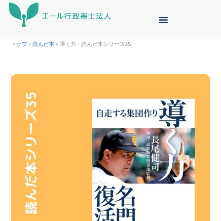
内
容
を
ス
トップ
»
読んだ本
»
導く力・読んだ本シリーズ35
キ
ッ
プ