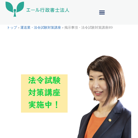
内
容
を
ス
トップ
»
運送業・法令試験対策講座
»
掲示事項・法令試験対策講座89
キ
ッ
プ