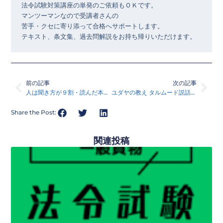
法令試験対策講座の単発のご依頼もＯＫです。

マンツーマンなので受講者さんの

苦手・クセに寄り添って合格へサポートします。

テキスト、条文集、過去問解説をお持ち帰りいただけます。
Prev
Nex
前の記事
次の記事
人は聞き方が９割・読んだ本シリーズ88
ユダヤの教え タルムード説話集・読んだ本シリーズ89
Share the Post:
関連投稿