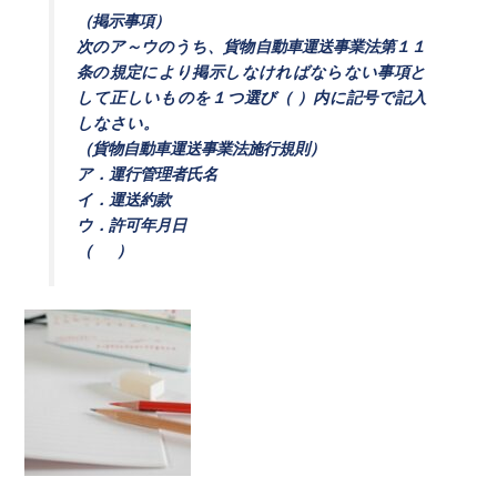
（掲示事項）
次のア～ウのうち、貨物自動車運送事業法第１１
条の規定により掲示しなければならない事項と
して正しいものを１つ選び（ ）内に記号で記入
しなさい。
（貨物自動車運送事業法施行規則）
ア．運行管理者氏名
イ．運送約款
ウ．許可年月日
（ ）