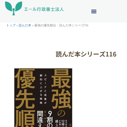
内
容
を
ス
トップ
»
読んだ本
»
最強の優先順位・読んだ本シリーズ116
キ
ッ
プ