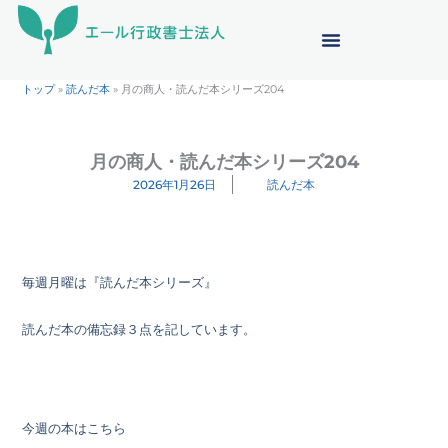
内
容
を
ス
トップ
»
読んだ本
»
月の商人・読んだ本シリーズ204
キ
ッ
プ
月の商人・読んだ本シリーズ204
2026年1月26日
読んだ本
毎週月曜は『読んだ本シリーズ』
読んだ本の備忘録３点を記しています。
今週の本はこちら