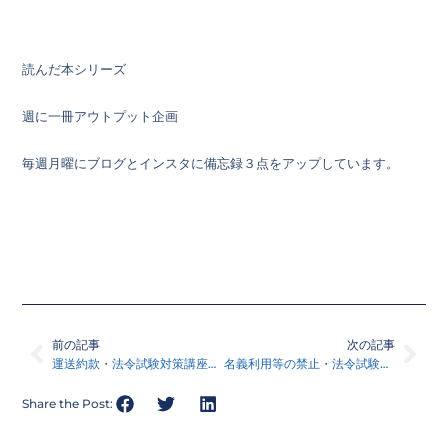
読んだ本シリーズ
週に一冊アウトプット企画
毎週月曜にブログとインスタに備忘録３点をアップしています。
Prev
Nex
前の記事
次の記事
運送約款・法令試験対策講座２０４
名義利用等の禁止・法令試験対策講座２０５
Share the Post: