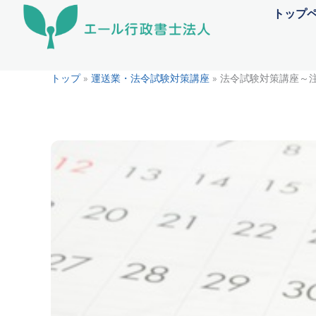
内
トップ
容
を
ス
トップ
»
運送業・法令試験対策講座
»
法令試験対策講座～
キ
ッ
プ