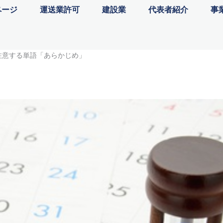
ページ
運送業許可
建設業
代表者紹介
事
注意する単語「あらかじめ」