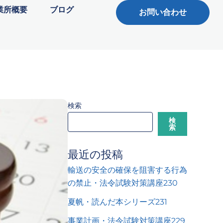
業所概要
ブログ
お問い合わせ
検索
検
索
最近の投稿
輸送の安全の確保を阻害する行為
の禁止・法令試験対策講座230
夏帆・読んだ本シリーズ231
事業計画・法令試験対策講座229