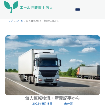
内
容
を
ス
トップ
»
未分類
»
無人運転物流・新聞記事から
キ
ッ
プ
無人運転物流・新聞記事から
2022年11月18日
未分類