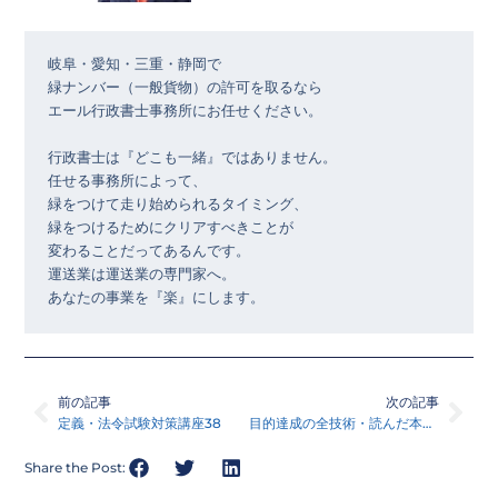
岐阜・愛知・三重・静岡で

緑ナンバー（一般貨物）の許可を取るなら

エール行政書士事務所にお任せください。

行政書士は『どこも一緒』ではありません。

任せる事務所によって、

緑をつけて走り始められるタイミング、

緑をつけるためにクリアすべきことが

変わることだってあるんです。

運送業は運送業の専門家へ。

あなたの事業を『楽』にします。
Prev
Nex
前の記事
次の記事
定義・法令試験対策講座38
目的達成の全技術・読んだ本シリーズ38
Share the Post: