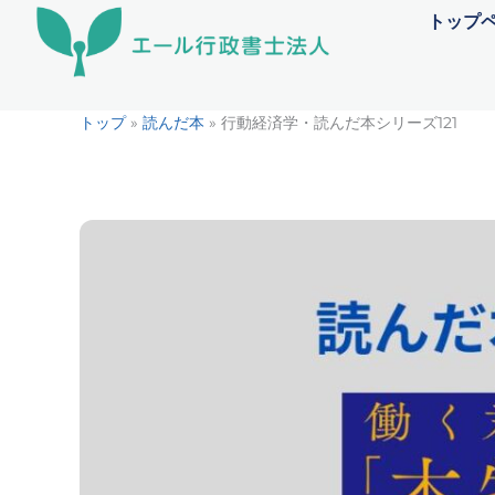
内
トップ
容
を
ス
トップ
»
読んだ本
»
行動経済学・読んだ本シリーズ121
キ
ッ
プ