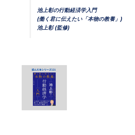
池上彰の行動経済学入門
(働く君に伝えたい「本物の教養」)
池上彰 (監修)