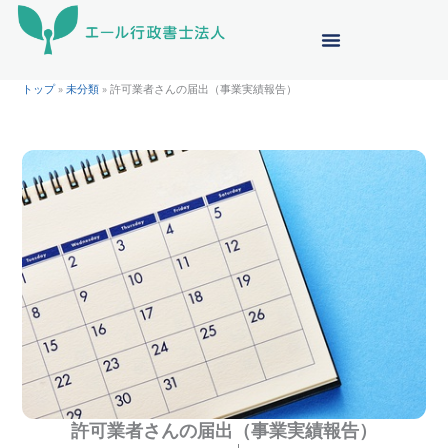
内
容
を
ス
トップ
»
未分類
»
許可業者さんの届出（事業実績報告）
キ
ッ
プ
許可業者さんの届出（事業実績報告）