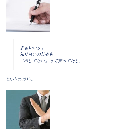
まぁいいか。
知り合いの業者も
『出してない』って言ってたし。
というのはNG。