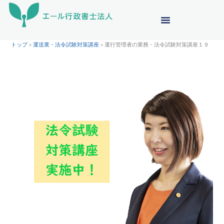
内
容
を
ス
トップ
»
運送業・法令試験対策講座
»
運行管理者の業務・法令試験対策講座１９
キ
ッ
プ