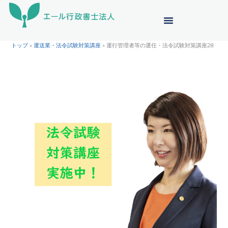
内
容
を
ス
トップ
»
運送業・法令試験対策講座
»
運行管理者等の選任・法令試験対策講座28
キ
ッ
プ