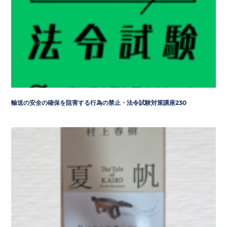
輸送の安全の確保を阻害する行為の禁止・法令試験対策講座230