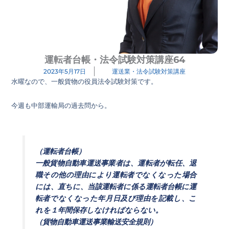
運転者台帳・法令試験対策講座64
2023年5月17日
運送業・法令試験対策講座
水曜なので、一般貨物の役員法令試験対策です。
今週も中部運輸局の過去問から。
（運転者台帳）
一般貨物自動車運送事業者は、運転者が転任、退
職その他の理由により運転者でなくなった場合
には、直ちに、当該運転者に係る運転者台帳に運
転者でなくなった年月日及び理由を記載し、こ
れを１年間保存しなければならない。
（貨物自動車運送事業輸送安全規則）