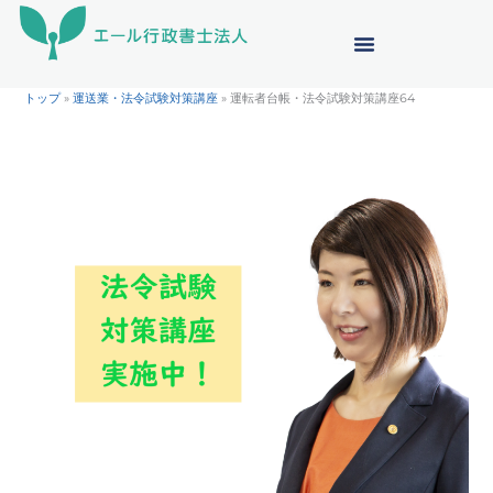
内
容
を
ス
トップ
»
運送業・法令試験対策講座
»
運転者台帳・法令試験対策講座64
キ
ッ
プ