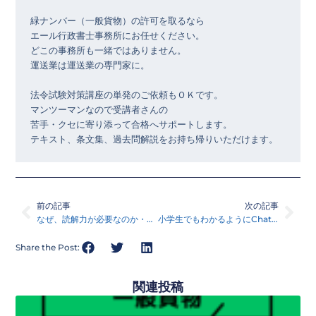
緑ナンバー（一般貨物）の許可を取るなら

エール行政書士事務所にお任せください。

どこの事務所も一緒ではありません。

運送業は運送業の専門家に。

法令試験対策講座の単発のご依頼もＯＫです。

マンツーマンなので受講者さんの

苦手・クセに寄り添って合格へサポートします。

テキスト、条文集、過去問解説をお持ち帰りいただけます。
Prev
Nex
前の記事
次の記事
なぜ、読解力が必要なのか・読んだ本シリーズ63
小学生でもわかるようにChatGPTを教えて・読んだ本シリーズ64
Share the Post:
関連投稿