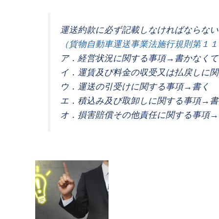
運送約款に必ず記載しなければならない
（貨物自動車運送事業法施行規則第１１
ア．経営状況に関する事項→書かなくて
イ．運賃及び料金の収受又は払戻しに関
ウ．運送の引受けに関する事項→書く
エ．積込み及び取卸しに関する事項→書
オ．損害賠償その他責任に関する事項→