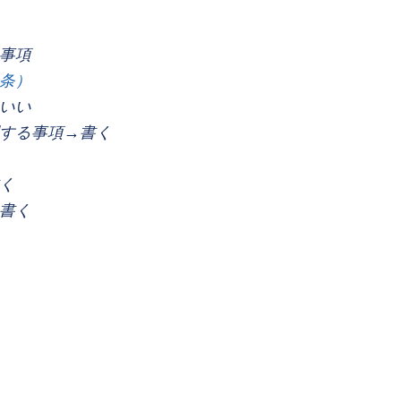
事項
条）
いい
する事項→書く
く
書く