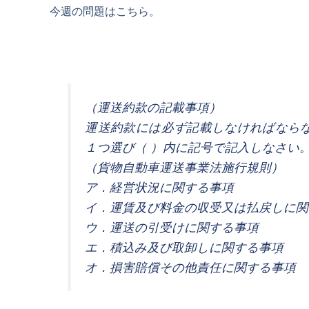
今週の問題はこちら。
（運送約款の記載事項）
運送約款には必ず記載しなければなら
１つ選び（ ）内に記号で記入しなさい
（貨物自動車運送事業法施行規則）
ア．経営状況に関する事項
イ．運賃及び料金の収受又は払戻しに関
ウ．運送の引受けに関する事項
エ．積込み及び取卸しに関する事項
オ．損害賠償その他責任に関する事項