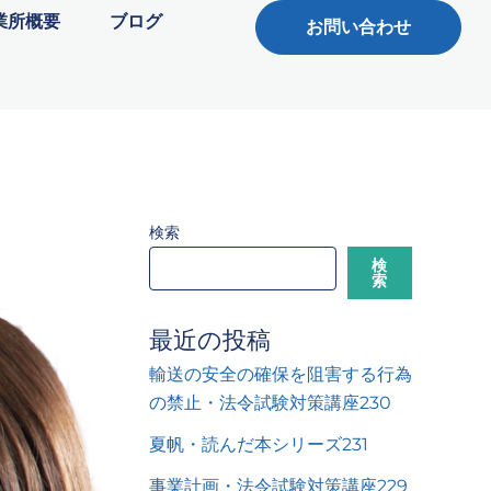
業所概要
ブログ
お問い合わせ
検索
検
索
最近の投稿
輸送の安全の確保を阻害する行為
の禁止・法令試験対策講座230
夏帆・読んだ本シリーズ231
事業計画・法令試験対策講座229