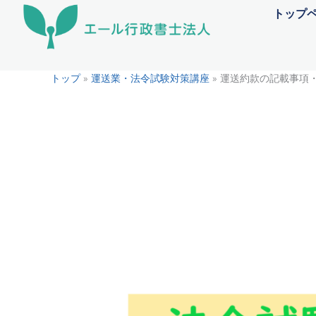
内
トップ
容
を
ス
トップ
»
運送業・法令試験対策講座
»
運送約款の記載事項・
キ
ッ
プ