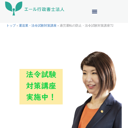
内
容
を
ス
トップ
»
運送業・法令試験対策講座
»
過労運転の防止・法令試験対策講座72
キ
ッ
プ