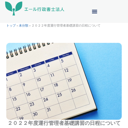
内
容
を
ス
トップ
»
未分類
»
２０２２年度運行管理者基礎講習の日程について
キ
ッ
プ
２０２２年度運行管理者基礎講習の日程について