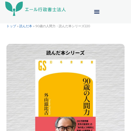
内
容
を
ス
トップ
»
読んだ本
»
90歳の人間力・読んだ本シリーズ220
キ
ッ
プ