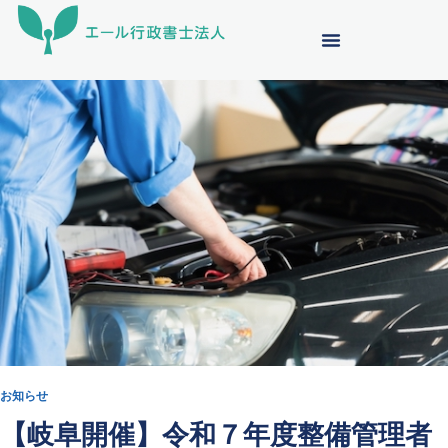
内
容
を
ス
キ
ッ
プ
お知らせ
【岐阜開催】令和７年度整備管理者