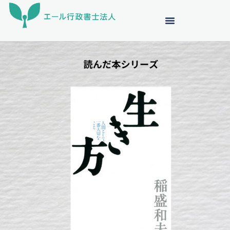
内
容
を
ス
キ
ッ
プ