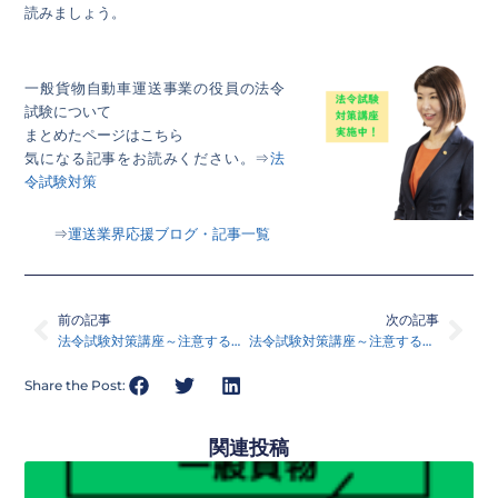
読みましょう。
一般貨物自動車運送事業の役員の法令
試験について
まとめたページはこちら
気になる記事をお読みください。⇒
法
令試験対策
⇒
運送業界応援ブログ・記事一覧
Prev
Nex
前の記事
次の記事
法令試験対策講座～注意する単語「有償・無償」～
法令試験対策講座～注意する単語「旅客」～
Share the Post:
関連投稿