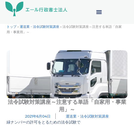
内
容
を
ス
トップ
»
運送業・法令試験対策講座
»
法令試験対策講座～注意する単語「自家
キ
用・事業用」～
ッ
プ
法令試験対策講座～注意する単語「自家用・事業
用」～
2021年6月04日
運送業・法令試験対策講座
緑ナンバーの許可をとるための法令試験で